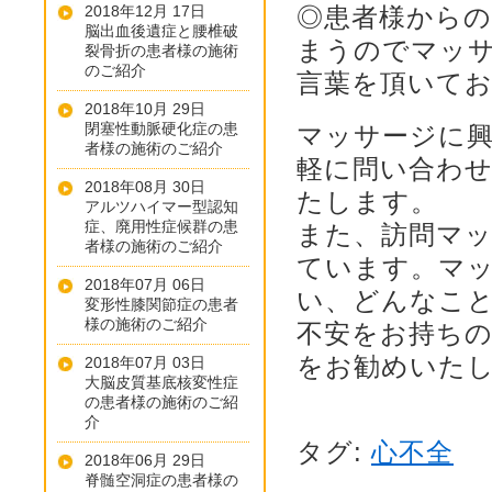
2018年12月 17日
◎患者様から
脳出血後遺症と腰椎破
まうのでマッ
裂骨折の患者様の施術
のご紹介
言葉を頂いて
2018年10月 29日
閉塞性動脈硬化症の患
マッサージに
者様の施術のご紹介
軽に問い合わ
2018年08月 30日
たします。
アルツハイマー型認知
症、廃用性症候群の患
また、訪問マ
者様の施術のご紹介
ています。マ
2018年07月 06日
い、どんなこ
変形性膝関節症の患者
様の施術のご紹介
不安をお持ち
をお勧めいた
2018年07月 03日
大脳皮質基底核変性症
の患者様の施術のご紹
介
タグ:
心不全
2018年06月 29日
脊髄空洞症の患者様の