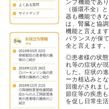
ンプ機能であ
よくある質問
（循環不全）と
サイトマップ
器も機能でき
は、腎臓と協
機能と言えま
バランスが保
全と言えます
2019年03月 22日
骨粗鬆症の患者様の施
◎患者様の状態
術のご紹介
れ等の症状が
2018年12月 28日
した。症状の
◎パーキンソン病の患
者様の施術のご紹介
ーカ植込みと
回復がされまし
2018年12月 21日
◎両側性変形性膝関節
節症等の疾患
症からの人工関節置換
術の患者様の施術のご
を促し日常生
紹介