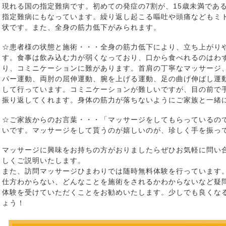
現れる国の指定難病です。初めての発症の7割が、15歳未満であ
指定難病にもなっています。繰り返し起こる嘔吐や頭痛などもミ
状です。また、全身の筋力低下がみられます。
☆患者様の状態と施術・・・全身の筋力低下により、立ち上がり
す。食事は飲み込む力が弱くなっており、口から食べれるのはわ
り、コミニケーションに難があります。首肩の丁寧なマッサージ
パー運動、両肘の屈伸運動、腕を上げる運動、足の曲げ伸ばし運
して行っています。コミニケーションが難しいですが、目の前で
振り返してくれます。身体の筋力が落ちないようにご家族と一緒
☆ご家族からのお言葉・・・「マッサージをしてもらっているの
いです。マッサージをして貰うのが嬉しいのが、珍しく手を振っ
マッサージに興味をお持ちの方がおりましたらぜひお気軽に問い
しくご説明いたします。
また、訪問マッサージひまわりでは随時無料体験を行っています
仕方わからない、どんなことを施術をされるかわからないなど疑
体験を受けていただくことをお勧めいたします。少しでも良くな
ょう！