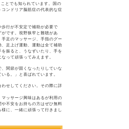
ることでも知られています。国の
トコンドリア脳筋症の代表的な症
や歩行が不安定で補助が必要で
ずがです。視野狭窄と難聴があ
、手足のマッサージ、手指のグー
動、足上げ運動、運動は全て補助
手を振ると、うなずいたり、手を
になって頑張ってみえます。
で、関節が固くなったりしていな
ている。」と喜ばれています。
合わせしてください。その際に詳
。マッサージ興味はあるが利用の
問や不安をお持ちの方はぜひ無料
る様に、一緒に頑張って行きまし