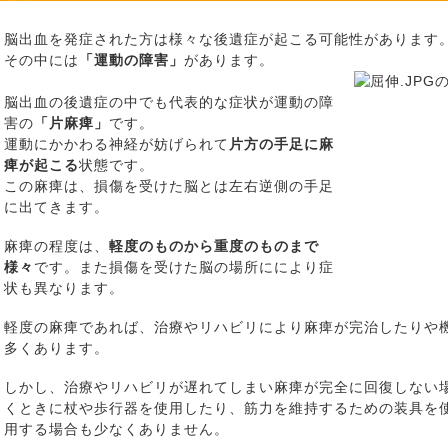
脳出血を発症された方は様々な後遺症が起こる可能性があります
その中には
「運動の障害」
があります。
脳出血の後遺症の中でも代表的な症状が運動の障
害の
「片麻痺」
です。
運動にかかわる神経が妨げられて
片方の手足に麻
痺が起こる
状態です。
この麻痺は、損傷を受けた脳とは左右逆側の手足
に出てきます。
麻痺の程度は、
軽度のものから重度のものまで
様々
です。また損傷を受けた脳の場所ににより症
状も異なります。
軽度の麻痺であれば、治療やリハビリにより麻痺が完治したりや
多くあります。
しかし、治療やリハビリが遅れてしまい麻痺が完全に回復しない
くときに杖や歩行器を使用したり、筋力を維持するための装具を
用する場合も少なくありません。