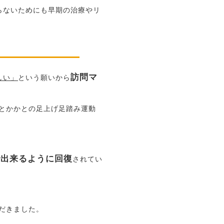
らないためにも早期の治療やリ
訪問マ
しい」
という願いから
とかかとの足上げ足踏み運動
。
で出来るように回復
されてい
だきました。