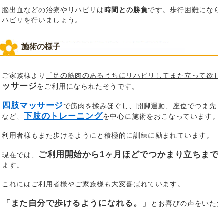
脳出血などの治療やリハビリは
時間との勝負
です。歩行困難にな
ハビリを行いましょう。
施術の様子
ご家族様より
「足の筋肉のあるうちにリハビリしてまた立って欲
ッサージ
をご利用になられたそうです。
四肢マッサージ
で筋肉を揉みほぐし、開脚運動、座位でつま先
下肢のトレーニング
など、
を中心に施術をおこなっています
利用者様もまた歩けるようにと積極的に訓練に励まれています。
ご利用開始から1ヶ月ほどでつかまり立ちま
現在では、
ます。
これにはご利用者様やご家族様も大変喜ばれています。
「また自分で歩けるようになれる。」
とお喜びの声をいた