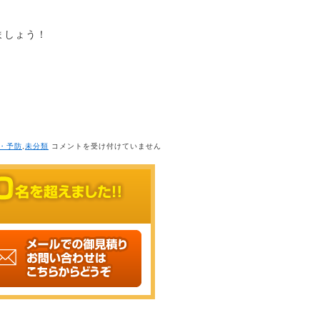
ましょう！
も
・予防
,
未分類
コメントを受け付けていません
う
一
度
歩
け
る
よ
う
に
な
る