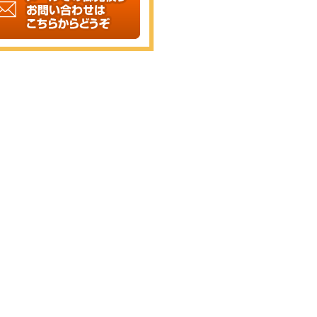
に
も！
岐
阜
市
の
訪
問
マ
ッ
サ
ー
ジ・
リ
ハ
ビ
リ
は