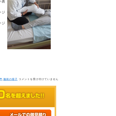
い表
ージ
ージ
脳
声
,
施術の様子
コメントを受け付けていません
出
血
の
後
遺
症