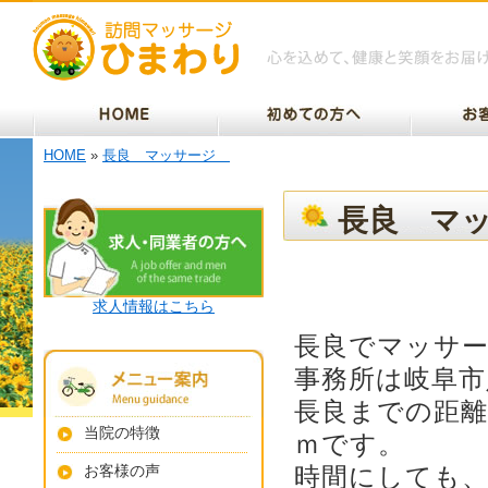
HOME
»
長良 マッサージ
長良 マ
求人情報はこちら
長良でマッサ
事務所は岐阜市
長良までの距離
当院の特徴
ｍです。
お客様の声
時間にしても、