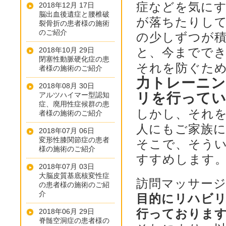
症などを気に
2018年12月 17日
脳出血後遺症と腰椎破
が落ちたりし
裂骨折の患者様の施術
のご紹介
の少しずつが
と、今までで
2018年10月 29日
閉塞性動脈硬化症の患
それを防ぐた
者様の施術のご紹介
力トレーニ
2018年08月 30日
リを行って
アルツハイマー型認知
症、廃用性症候群の患
しかし、それ
者様の施術のご紹介
人にもご家族
2018年07月 06日
変形性膝関節症の患者
そこで、そう
様の施術のご紹介
すすめします
2018年07月 03日
大脳皮質基底核変性症
訪問マッサー
の患者様の施術のご紹
介
目的にリハビ
行っておりま
2018年06月 29日
脊髄空洞症の患者様の