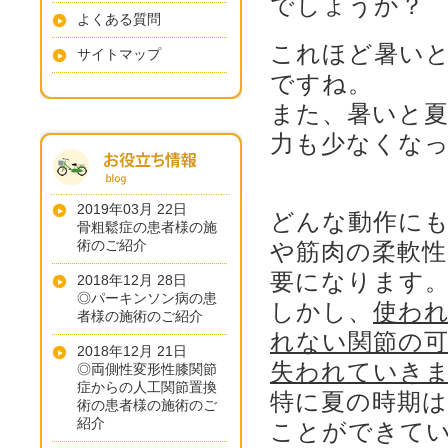
でしょうか？
よくある質問
これほど暑い
サイトマップ
ですね。
また、暑いと
力も少なくな
2019年03月 22日
どんな動作に
骨粗鬆症の患者様の施
術のご紹介
や筋肉の柔軟性
要になります
2018年12月 28日
◎パーキンソン病の患
しかし、
使わ
者様の施術のご紹介
れない関節の
2018年12月 21日
失われていき
◎両側性変形性膝関節
症からの人工関節置換
特に夏の時期は
術の患者様の施術のご
紹介
ことができて