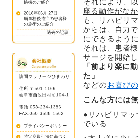
それにより、
施術のご紹介
座る動作がなか
2018年06月 27日
脳血栓後遺症の患者様
も、リハビリ
の施術のご紹介
からは、自力
過去の記事
にできるよう
それは、患者
サージを開始
「前より楽に
た」
訪問マッサージひまわり
などの
お喜び
住所:〒501-1166
岐阜市西改田村前104-1
こんな方には
電話:058-234-1386
●リハビリマ
FAX:050-3588-1562
でいる
プライバシーポリシー
特定商取引法に基づく