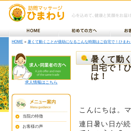
HOME
»
暑くて動くことが億劫になるこんな時期はご自宅で！ひまわ
暑くて動
自宅で！
は！
求人情報はこちら
こんにちは。
当院の特徴
連日暑い日が
お客様の声