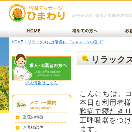
HOME
»
リラックスには環境も ”ジャスミンの香り”
リラックス
求人情報はこちら
こんにちは。
本日も利用者様
難病で寝たき
当院の特徴
工呼吸器をつ
お客様の声
ます。