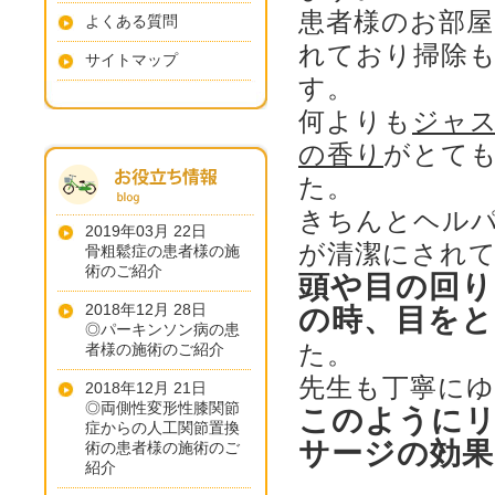
患者様のお部屋
よくある質問
れており掃除
サイトマップ
す。
何よりも
ジャ
の香り
がとて
た。
きちんとヘル
2019年03月 22日
が清潔にされ
骨粗鬆症の患者様の施
術のご紹介
頭や目の回り
2018年12月 28日
の時、目をと
◎パーキンソン病の患
た。
者様の施術のご紹介
先生も丁寧に
2018年12月 21日
◎両側性変形性膝関節
このように
症からの人工関節置換
サージの効
術の患者様の施術のご
紹介