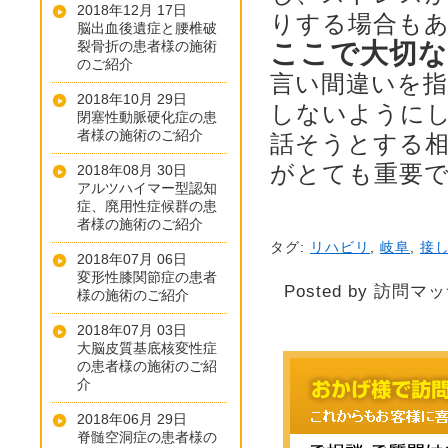
2018年12月 17日
りする場合も
脳出血後遺症と腰椎破
裂骨折の患者様の施術
ここで大切な
のご紹介
言い間違いを
2018年10月 29日
しないように
閉塞性動脈硬化症の患
者様の施術のご紹介
話そうとする
がとても重要
2018年08月 30日
アルツハイマー型認知
症、廃用性症候群の患
者様の施術のご紹介
タグ:
リハビリ
,
岐阜
,
接
2018年07月 06日
変形性膝関節症の患者
Posted by 訪問マ
様の施術のご紹介
2018年07月 03日
大脳皮質基底核変性症
の患者様の施術のご紹
介
2018年06月 29日
脊髄空洞症の患者様の