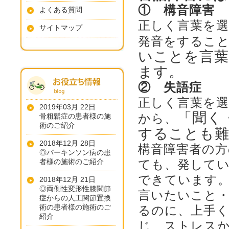
① 構音障害
よくある質問
正しく言葉を
サイトマップ
発音をするこ
いことを言葉
ます。
② 失語症
正しく言葉を
2019年03月 22日
「聞く
から、
骨粗鬆症の患者様の施
術のご紹介
することも
2018年12月 28日
構音障害者の方
◎パーキンソン病の患
者様の施術のご紹介
ても、発して
できています
2018年12月 21日
◎両側性変形性膝関節
言いたいこと
症からの人工関節置換
術の患者様の施術のご
るのに、上手
紹介
じ、ストレス