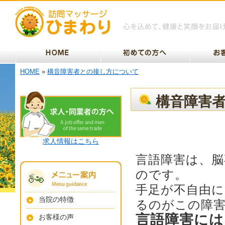
HOME
»
構音障害者との接し方について
構音障害
求人情報はこちら
言語障害は、
のです。
手足が不自由
当院の特徴
るのがこの障
言語障害には
お客様の声