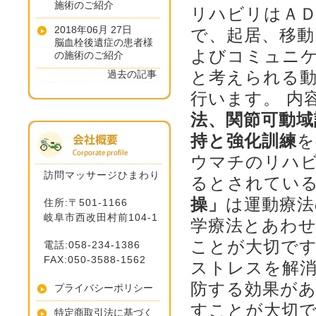
施術のご紹介
リハビリはＡＤ
2018年06月 27日
で、起居、移動
脳血栓後遺症の患者様
よびコミュニ
の施術のご紹介
と考えられる
過去の記事
行います。
内
法、関節可動域
持と強化訓練
を
ウマチのリハ
訪問マッサージひまわり
るとされてい
操」
は運動療法
住所:〒501-1166
岐阜市西改田村前104-1
学療法とあわ
ことが大切です
電話:058-234-1386
FAX:050-3588-1562
ストレスを解
防する効果があ
プライバシーポリシー
すことが大切
特定商取引法に基づく