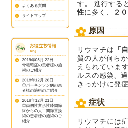
す。 進行する
よくある質問
性
に多く、
２０
サイトマップ
原因
リウマチは
「
質の人が何ら
2019年03月 22日
骨粗鬆症の患者様の施
えられていま
術のご紹介
ルスの感染、
2018年12月 28日
きっかけに発
◎パーキンソン病の患
者様の施術のご紹介
症状
2018年12月 21日
◎両側性変形性膝関節
症からの人工関節置換
術の患者様の施術のご
リウマチには
紹介