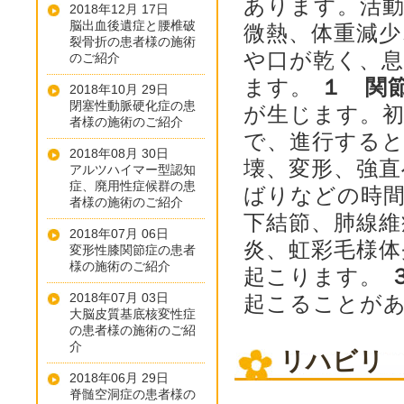
あります。活
2018年12月 17日
脳出血後遺症と腰椎破
微熱、体重減少
裂骨折の患者様の施術
や口が乾く、
のご紹介
ます。
１ 関
2018年10月 29日
閉塞性動脈硬化症の患
が生じます。
者様の施術のご紹介
で、進行する
2018年08月 30日
壊、変形、強
アルツハイマー型認知
症、廃用性症候群の患
ばりなどの時
者様の施術のご紹介
下結節、肺線維
2018年07月 06日
炎、虹彩毛様体
変形性膝関節症の患者
様の施術のご紹介
起こります。
2018年07月 03日
起こることが
大脳皮質基底核変性症
の患者様の施術のご紹
介
リハビリ
2018年06月 29日
脊髄空洞症の患者様の