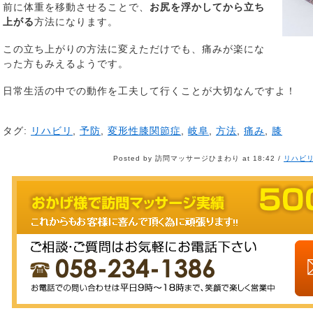
前に体重を移動させることで、
お尻を浮かしてから立ち
上がる
方法になります。
この立ち上がりの方法に変えただけでも、痛みが楽にな
った方もみえるようです。
日常生活の中での動作を工夫して行くことが大切なんですよ！
タグ:
リハビリ
,
予防
,
変形性膝関節症
,
岐阜
,
方法
,
痛み
,
膝
Posted by 訪問マッサージひまわり at 18:42 /
リハビ