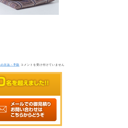
変
リの方法・予防
コメントを受け付けていません
形
性
膝
関
節
症
の
リ
ハ
ビ