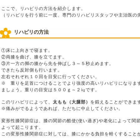
ここで、リハビリの方法を紹介します。
（リハビリを行う前に一度、専門のリハビリスタッフや主治医の
リハビリの方法
①床に上向きで寝ます。
②両膝を曲げ、膝を立てます。
③片一方の脚の膝から先を伸ばし３～５秒止めます。
できたら反対側も行います。
左右それぞれ１０回を目安に行ってください。
※ 重りを足首につけることでより強度の高いリハビリになりま
ましょう。重りの目安は５００ｇ～２㎏です。
このリハビリによって、
太もも（大腿部）
を鍛えることができま
※痛みがでるようであれば、ただちに中止してください。
変形性膝関節症は、膝の関節の酷使(使い過ぎ)や老化によって関
よって起こります。
この変形性膝関節症に対しては、膝にかかる負担を軽くすること