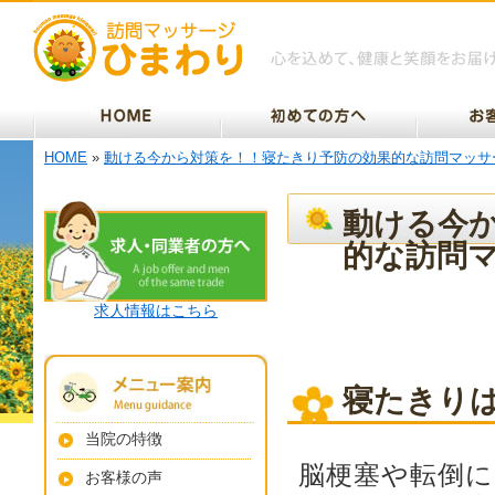
HOME
»
動ける今から対策を！！寝たきり予防の効果的な訪問マッサ
動ける今
的な訪問
求人情報はこちら
寝たきり
当院の特徴
脳梗塞や転倒
お客様の声