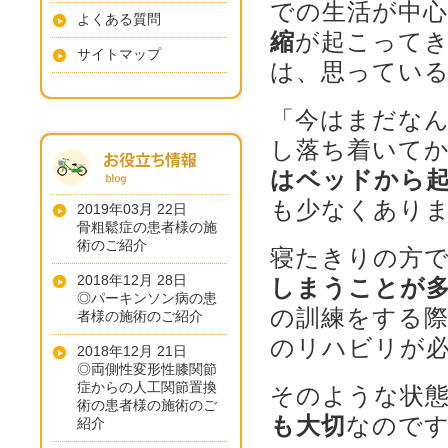
での生活が中
よくある質問
縮
が起こって
サイトマップ
は、思ってい
「今はまだな
し落ち着いて
はベッドから
も少なくあり
2019年03月 22日
骨粗鬆症の患者様の施
術のご紹介
寝たきりの方
2018年12月 28日
しまうことが
◎パーキンソン病の患
の訓練をする
者様の施術のご紹介
のリハビリが
2018年12月 21日
◎両側性変形性膝関節
症からの人工関節置換
そのような状
術の患者様の施術のご
も大切
なので
紹介