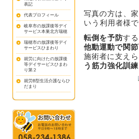
表記
写真の方は、
代表プロフィール
いう利用者様
岐阜市の放課後等デイ
サービス本巣北方瑞穂
転倒を予防
する
瑞穂市の放課後等デイ
他動運動で関節
サービスひまわり
施術者に支え
就労に向けたの放課後
う筋力強化訓練
等デイサービスひまわ
り第２
就労B型生活介護ならひ
だまり