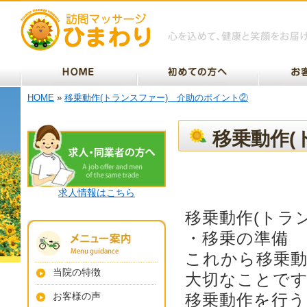
HOME
»
移乗動作(トランスファー) 介助のポイント②
移乗動作(
求人情報はこちら
移乗動作(トラ
・移乗の準備
これから移乗
当院の特徴
大切なことで
お客様の声
移乗動作を行う