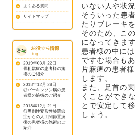
いない人や状
よくある質問
そういった患
サイトマップ
たりブレーキ
そのため、こ
になってきま
患者様の中に
ですむ場合も
2019年03月 22日
片麻痺の患者様
骨粗鬆症の患者様の施
術のご紹介
します。
2018年12月 28日
また、足首の
◎パーキンソン病の患
くことができ
者様の施術のご紹介
とで安定して
2018年12月 21日
◎両側性変形性膝関節
しょう。
症からの人工関節置換
術の患者様の施術のご
紹介