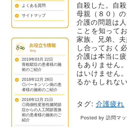
自殺した。自
よくある質問
母親（８０）
サイトマップ
介護の問題は
ことを知って
家族、兄弟、
し合っておく
介護は本当に
2019年03月 22日
もありません
骨粗鬆症の患者様の施
術のご紹介
はいけません
2018年12月 28日
るかもしれな
◎パーキンソン病の患
者様の施術のご紹介
2018年12月 21日
タグ:
介護疲れ
◎両側性変形性膝関節
症からの人工関節置換
術の患者様の施術のご
Posted by 訪問マ
紹介