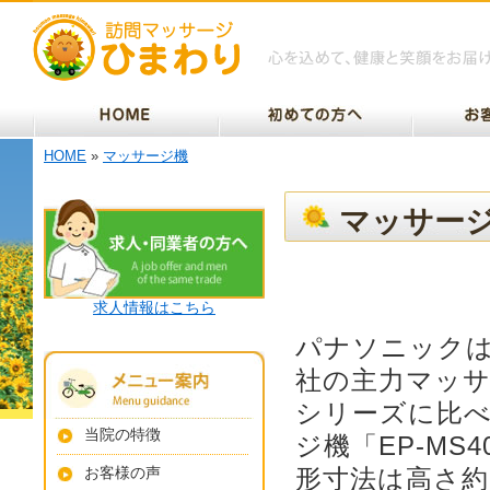
HOME
»
マッサージ機
マッサー
求人情報はこちら
パナソニック
社の主力マッサ
シリーズに比
当院の特徴
ジ機「EP-MS
お客様の声
形寸法は高さ約8