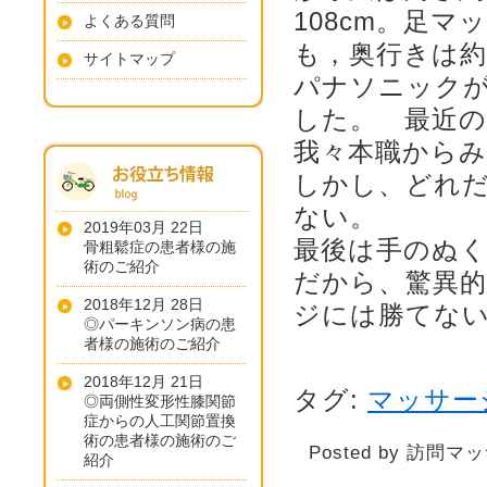
108cm。足
よくある質問
も，奥行きは約
サイトマップ
パナソニック
した。 最近
我々本職から
しかし、どれ
ない。
2019年03月 22日
最後は手のぬ
骨粗鬆症の患者様の施
術のご紹介
だから、驚異
2018年12月 28日
ジには勝てな
◎パーキンソン病の患
者様の施術のご紹介
2018年12月 21日
タグ:
マッサー
◎両側性変形性膝関節
症からの人工関節置換
術の患者様の施術のご
Posted by 訪問マ
紹介