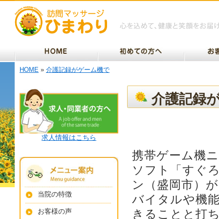
HOME
»
介護記録がゲーム機で
介護記録
求人情報はこちら
携帯ゲーム機
ソフト「すぐ
ン（盛岡市）が
当院の特徴
バイタルや機
お客様の声
きることと打