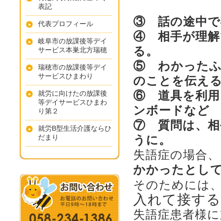
表記
③ 話の途中で
代表プロフィール
④ 相手が理
岐阜市の放課後等デイ
る。
サービス本巣北方瑞穂
⑤ わかった
瑞穂市の放課後等デイ
サービスひまわり
のことを伝え
⑥ 道具を利
就労に向けたの放課後
等デイサービスひまわ
ンボードなど
り第２
⑦ 質問は、
就労B型生活介護ならひ
だまり
うに。
失語症の場合、
かかったとし
そのためには
入れて接する
失語症患者様に