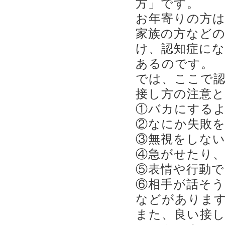
方」です。
お年寄りの方
家族の方など
け、認知症に
あるのです。
では、ここで
接し方の注意
①バカにする
②なにか失敗
③無視をしな
④急がせたり
⑤表情や行動
⑥相手が話そ
などがありま
また、良い接