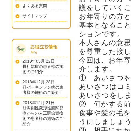
よくある質問
護をしていく
お年寄りの方
サイトマップ
基本となるこ
ションです。
本人さんの意
を尊重した接
今回は、お年
2019年03月 22日
骨粗鬆症の患者様の施
介します。
術のご紹介
① あいさつ
2018年12月 28日
あいさつはコ
◎パーキンソン病の患
者様の施術のご紹介
あいさつをし
② 何かする
2018年12月 21日
◎両側性変形性膝関節
食事や髪の毛
症からの人工関節置換
術の患者様の施術のご
うにしましょ
紹介
③ 相手にわ