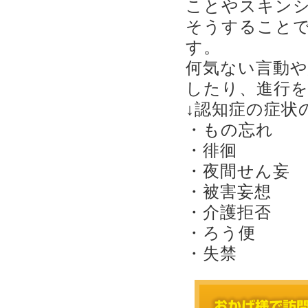
ことやスキン
そうすること
す。
何気ない言動
したり、進行
↓認知症の症状
・もの忘れ
・徘徊
・夜間せん妄
・被害妄想
・介護拒否
・ろう便
・失禁