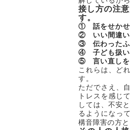
解しているか
接し方の注意
す。
① 話をせか
② いい間違
③ 伝わった
④ 子ども扱
⑤ 言い直し
これらは、ど
す。
ただでさえ、
トレスを感じ
しては、不安
るようになっ
構音障害の方と