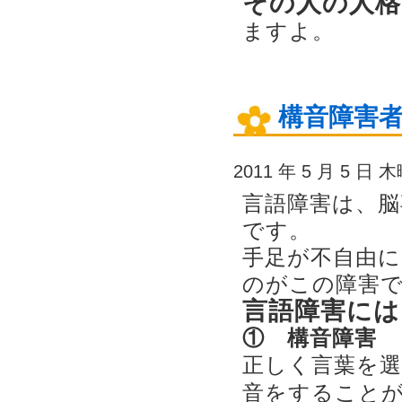
その人の人格
ますよ。
構音障害
2011 年 5 月 5 日 
言語障害は、
です。
手足が不自由
のがこの障害
言語障害には
① 構音障害
正しく言葉を
音をすること