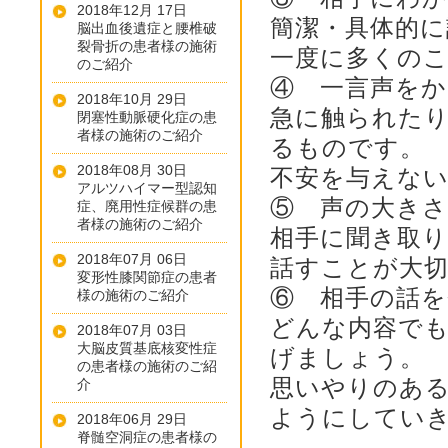
2018年12月 17日
簡潔・具体的
脳出血後遺症と腰椎破
裂骨折の患者様の施術
一度に多くの
のご紹介
④ 一言声を
2018年10月 29日
急に触られた
閉塞性動脈硬化症の患
者様の施術のご紹介
るものです。
2018年08月 30日
不安を与えな
アルツハイマー型認知
⑤ 声の大き
症、廃用性症候群の患
者様の施術のご紹介
相手に聞き取
2018年07月 06日
話すことが大
変形性膝関節症の患者
⑥ 相手の話を
様の施術のご紹介
どんな内容で
2018年07月 03日
大脳皮質基底核変性症
げましょう。
の患者様の施術のご紹
思いやりのあ
介
ようにしてい
2018年06月 29日
脊髄空洞症の患者様の