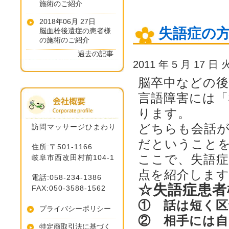
施術のご紹介
2018年06月 27日
失語症の
脳血栓後遺症の患者様
の施術のご紹介
過去の記事
2011 年 5 月 17 日
脳卒中などの
言語障害には「
ります。
どちらも会話
訪問マッサージひまわり
だということ
住所:〒501-1166
ここで、失語
岐阜市西改田村前104-1
点を紹介しま
電話:058-234-1386
☆失語症患者
FAX:050-3588-1562
① 話は短く
プライバシーポリシー
② 相手には
特定商取引法に基づく