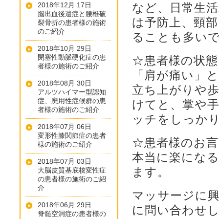
2018年12月 17日
など、日常生活
脳出血後遺症と腰椎破
は予防上、頸
裂骨折の患者様の施術
のご紹介
ることも多い
2018年10月 29日
閉塞性動脈硬化症の患
☆患者様の状態
者様の施術のご紹介
「肩が痛い」
2018年08月 30日
立ち上がりや
アルツハイマー型認知
症、廃用性症候群の患
けてと、掌や
者様の施術のご紹介
ッチをしっか
2018年07月 06日
変形性膝関節症の患者
☆患者様のお
様の施術のご紹介
本当に楽にな
2018年07月 03日
ます。
大脳皮質基底核変性症
の患者様の施術のご紹
介
マッサージに
2018年06月 29日
に問い合わせ
脊髄空洞症の患者様の