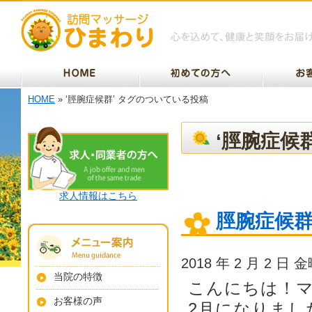
HOME
» ‘脛腕症候群’ タグのついている投稿
‘脛腕症候
求人情報はこちら
脛腕症候
2018 年 2 月 2 日 
当院の特徴
こんにちは！
お客様の声
2月になりまし