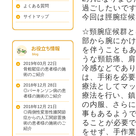
よくある質問
過ごしたいで
今回は脛腕症候
サイトマップ
☆頸腕症候群
部から腕にか
を伴うことも
うな頸筋痛、
2019年03月 22日
冷感などであ
骨粗鬆症の患者様の施
術のご紹介
は、手術を必
療法としてマッ
2018年12月 28日
◎パーキンソン病の患
療法を行い、鎮
者様の施術のご紹介
の内服、さら
2018年12月 21日
事もあるよう
◎両側性変形性膝関節
症からの人工関節置換
ることが必要
術の患者様の施術のご
紹介
をせず、手作