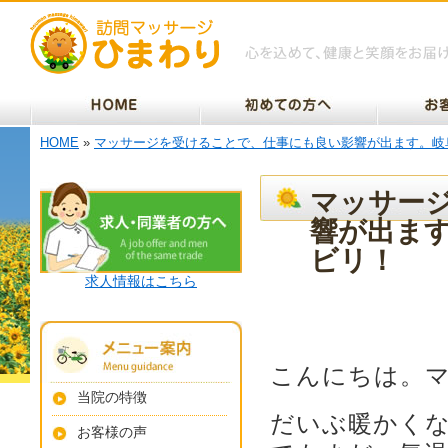
HOME
»
マッサージを受けることで、仕事にも良い影響が出ます。岐
マッサー
響が出ま
ビリ！
求人情報はこちら
こんにちは。
当院の特徴
だいぶ暖かく
お客様の声