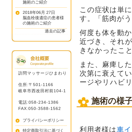
施術のご紹介
この症状は単
2018年06月 27日
す。「筋肉が
脳血栓後遺症の患者様
の施術のご紹介
過去の記事
何度も体を動
近づき、それ
きなかったこ
また、麻痺し
次第に衰えて
訪問マッサージひまわり
ージやリハビ
住所:〒501-1166
岐阜市西改田村前104-1
施術の様
電話:058-234-1386
FAX:050-3588-1562
プライバシーポリシー
利用者様は
車イ
特定商取引法に基づく