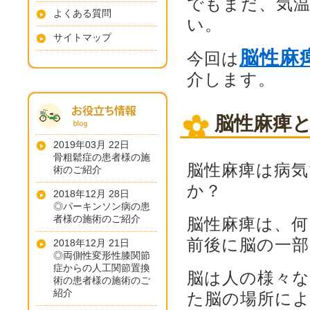
でもまだ、気
よくある質問
い。
サイトマップ
脳性麻
今回は
介します。
脳性麻痺
2019年03月 22日
骨粗鬆症の患者様の施
脳性麻痺は病
術のご紹介
か？
2018年12月 28日
◎パーキンソン病の患
者様の施術のご紹介
脳性麻痺は、何
前後に脳の一
2018年12月 21日
◎両側性変形性膝関節
症からの人工関節置換
脳は人の様々
術の患者様の施術のご
紹介
た脳の場所に