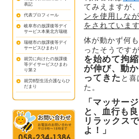
表記
てみえますが
ンを使用しな
代表プロフィール
をされていま
岐阜市の放課後等デイ
サービス本巣北方瑞穂
体が動かず何
瑞穂市の放課後等デイ
サービスひまわり
ったそうです
を始めて拘縮
就労に向けたの放課後
等デイサービスひまわ
が伸び、動
り第２
ってきた
と喜
就労B型生活介護ならひ
た。
だまり
「マッサー
と、血行も良
リラックス
よ！」