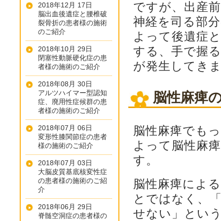
ですが、出産
2018年12月 17日
脳出血後遺症と腰椎破
神経を司る部分
裂骨折の患者様の施術
のご紹介
よって後遺症
する、手で握
2018年10月 29日
閉塞性動脈硬化症の患
が発生してき
者様の施術のご紹介
2018年08月 30日
アルツハイマー型認知
脳性麻痺
症、廃用性症候群の患
者様の施術のご紹介
2018年07月 06日
脳性麻痺でも
変形性膝関節症の患者
よって脳性麻
様の施術のご紹介
す。
2018年07月 03日
大脳皮質基底核変性症
の患者様の施術のご紹
脳性麻痺によ
介
とではなく、
2018年06月 29日
せない」とい
脊髄空洞症の患者様の