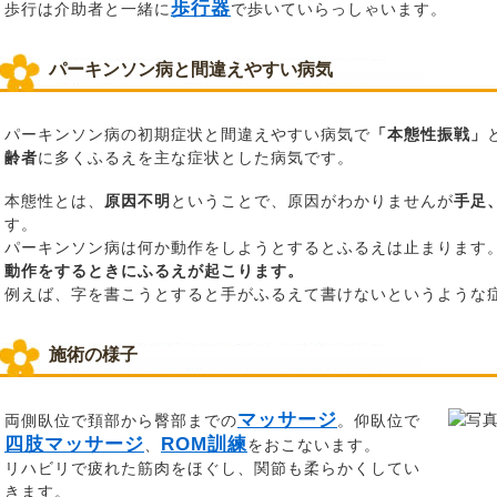
歩行器
歩行は介助者と一緒に
で歩いていらっしゃいます。
パーキンソン病と間違えやすい病気
パーキンソン病の初期症状と間違えやすい病気で
「本態性振戦」
齢者
に多くふるえを主な症状とした病気です。
本態性とは、
原因不明
ということで、原因がわかりませんが
手足
す。
パーキンソン病は何か動作をしようとするとふるえは止まります
動作をするときにふるえが起こります。
例えば、字を書こうとすると手がふるえて書けないというような
施術の様子
マッサージ
両側臥位で頚部から臀部までの
。仰臥位で
四肢マッサージ
ROM訓練
、
をおこないます。
リハビリで疲れた筋肉をほぐし、関節も柔らかくしてい
きます。