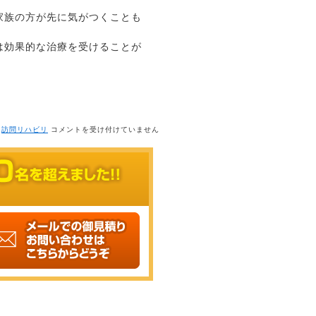
家族の方が先に気がつくことも
は効果的な治療を受けることが
リ
,
訪問リハビリ
コメントを受け付けていません
ハ
ビ
リ
に
励
ま
れ
て
い
る
利
用