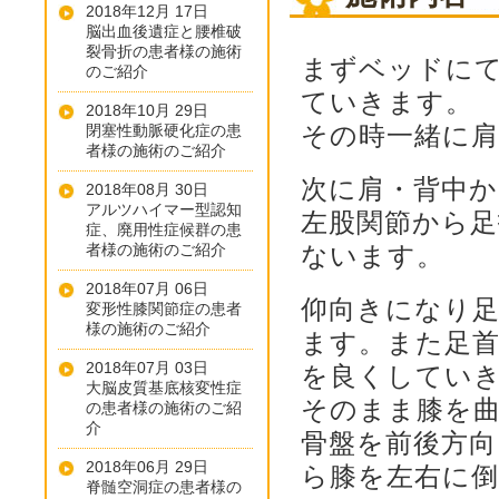
2018年12月 17日
脳出血後遺症と腰椎破
裂骨折の患者様の施術
まずベッドに
のご紹介
ていきます。
2018年10月 29日
その時一緒に
閉塞性動脈硬化症の患
者様の施術のご紹介
次に肩・背中
2018年08月 30日
アルツハイマー型認知
左股関節から
症、廃用性症候群の患
者様の施術のご紹介
ないます。
2018年07月 06日
仰向きになり
変形性膝関節症の患者
様の施術のご紹介
ます。また足
2018年07月 03日
を良くしてい
大脳皮質基底核変性症
そのまま膝を
の患者様の施術のご紹
介
骨盤を前後方
2018年06月 29日
ら膝を左右に
脊髄空洞症の患者様の