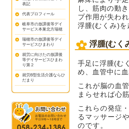
表記
し、筋肉の動
代表プロフィール
プ作用が失わ
岐阜市の放課後等デイ
浮腫(むくみ)
サービス本巣北方瑞穂
瑞穂市の放課後等デイ
浮腫(むく
サービスひまわり
就労に向けたの放課後
等デイサービスひまわ
手足に浮腫(む
り第２
め、血管中に血
就労B型生活介護ならひ
だまり
これが脳の血
まらせれば心
これらの発症
るマッサージ
のです。