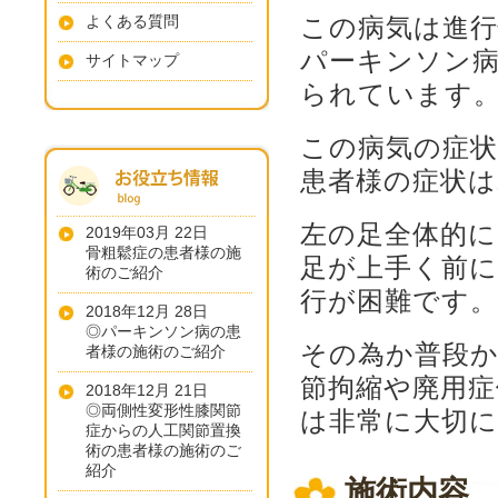
よくある質問
この病気は進行
パーキンソン
サイトマップ
られています
この病気の症
患者様の症状は
左の足全体的
2019年03月 22日
骨粗鬆症の患者様の施
足が上手く前
術のご紹介
行が困難です。
2018年12月 28日
◎パーキンソン病の患
その為か普段
者様の施術のご紹介
節拘縮や廃用
2018年12月 21日
◎両側性変形性膝関節
は非常に大切
症からの人工関節置換
術の患者様の施術のご
紹介
施術内容