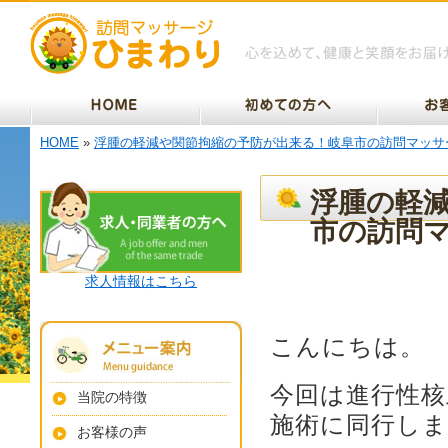
HOME
»
浮腫の軽減や関節拘縮の予防が出来る！岐阜市の訪問マッサ
浮腫の軽
市の訪問
求人情報はこちら
こんにちは。
今回は進行性核
当院の特徴
施術に同行し
お客様の声