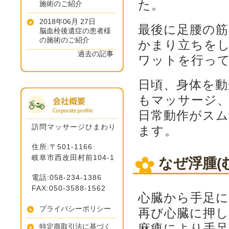
た。
施術のご紹介
2018年06月 27日
最後に足腰の
脳血栓後遺症の患者様
の施術のご紹介
かまり立ちを
過去の記事
ワットを行っ
日頃、身体を
もマッサージ
日常動作がス
訪問マッサージひまわり
ます。
住所:〒501-1166
岐阜市西改田村前104-1
なぜ浮腫(
電話:058-234-1386
FAX:050-3588-1562
心臓から手足
プライバシーポリシー
再び心臓に押
麻痺により手
特定商取引法に基づく