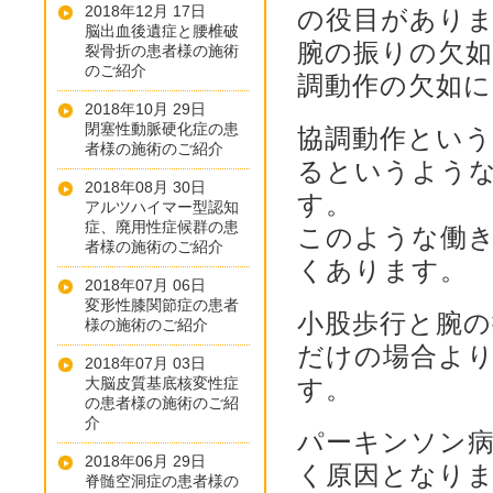
2018年12月 17日
の役目があり
脳出血後遺症と腰椎破
腕の振りの欠如
裂骨折の患者様の施術
のご紹介
調動作の欠如
2018年10月 29日
閉塞性動脈硬化症の患
協調動作とい
者様の施術のご紹介
るというよう
2018年08月 30日
す。
アルツハイマー型認知
症、廃用性症候群の患
このような働
者様の施術のご紹介
くあります。
2018年07月 06日
変形性膝関節症の患者
小股歩行と腕の
様の施術のご紹介
だけの場合よ
2018年07月 03日
大脳皮質基底核変性症
す。
の患者様の施術のご紹
介
パーキンソン
2018年06月 29日
く原因となり
脊髄空洞症の患者様の