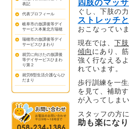
四肢のマッサ
表記
ぐし、下肢の
代表プロフィール
ストレッチと
岐阜市の放課後等デイ
おこなってい
サービス本巣北方瑞穂
瑞穂市の放課後等デイ
現在では、
下肢
サービスひまわり
傾向
にあり、筋
就労に向けたの放課後
強く行なえる
等デイサービスひまわ
り第２
れています。
就労B型生活介護ならひ
だまり
歩行訓練を一生
を見て、補助
が入ってしま
スタッフの方
助も楽になり