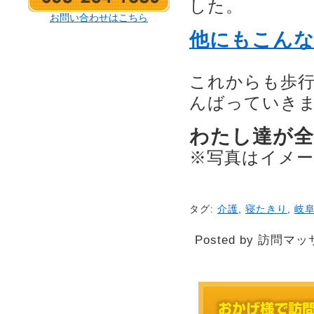
した。
お問い合わせはこちら
他にもこん
これからも歩
んばっていき
わたし達が
※写真はイメ
タグ:
介護
,
寝たきり
,
岐
Posted by 訪問マッ