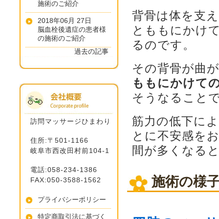
施術のご紹介
背骨は体を支
2018年06月 27日
とももにかけ
脳血栓後遺症の患者様
の施術のご紹介
るのです。
過去の記事
その背骨が曲
ももにかけて
そうなること
筋力の低下に
訪問マッサージひまわり
とに不安感を
住所:〒501-1166
間が多くなる
岐阜市西改田村前104-1
電話:058-234-1386
施術の様
FAX:050-3588-1562
プライバシーポリシー
特定商取引法に基づく