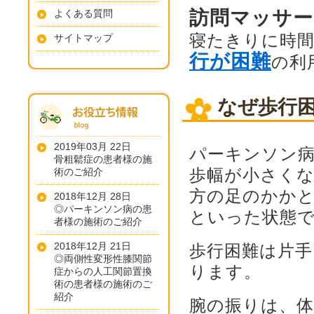
訪問マッサー
よくある質問
寝たきりに時
サイトマップ
行が困難
の利
なぜ歩行
2019年03月 22日
パーキンソン
骨粗鬆症の患者様の施
歩幅が小さく
術のご紹介
方の足のかかと
2018年12月 28日
◎パーキンソン病の患
といった状態
者様の施術のご紹介
2018年12月 21日
歩行困難は片手
◎両側性変形性膝関節
ります。
症からの人工関節置換
術の患者様の施術のご
紹介
腕の振りは、