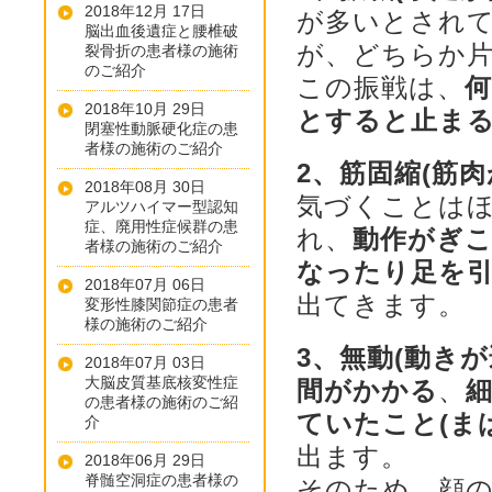
2018年12月 17日
が多いとされ
脳出血後遺症と腰椎破
が、どちらか
裂骨折の患者様の施術
のご紹介
この振戦は、
2018年10月 29日
とすると止ま
閉塞性動脈硬化症の患
者様の施術のご紹介
2、筋固縮(筋
2018年08月 30日
気づくことは
アルツハイマー型認知
症、廃用性症候群の患
れ、
動作がぎ
者様の施術のご紹介
なったり足を
2018年07月 06日
出てきます。
変形性膝関節症の患者
様の施術のご紹介
3、無動(動き
2018年07月 03日
大脳皮質基底核変性症
間がかかる
、
の患者様の施術のご紹
ていたこと(ま
介
出ます。
2018年06月 29日
脊髄空洞症の患者様の
そのため、顔