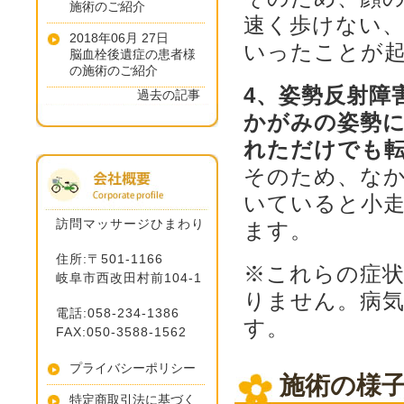
施術のご紹介
速く歩けない
2018年06月 27日
いったことが
脳血栓後遺症の患者様
の施術のご紹介
4、姿勢反射障
過去の記事
かがみの姿勢
れただけでも
そのため、な
いていると小
訪問マッサージひまわり
ます。
住所:〒501-1166
※これらの症
岐阜市西改田村前104-1
りません。病
電話:058-234-1386
す。
FAX:050-3588-1562
プライバシーポリシー
施術の様
特定商取引法に基づく