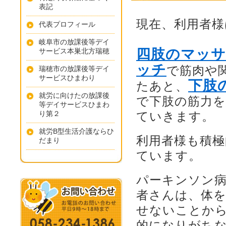
表記
現在、利用者様
代表プロフィール
岐阜市の放課後等デイ
四肢のマッサ
サービス本巣北方瑞穂
ッチ
で筋肉や
瑞穂市の放課後等デイ
サービスひまわり
下肢
たあと、
就労に向けたの放課後
で下肢の筋力を
等デイサービスひまわ
り第２
ていきます。
就労B型生活介護ならひ
利用者様も積極
だまり
ています。
パーキンソン
者さんは、体
せないことか
的になりがち