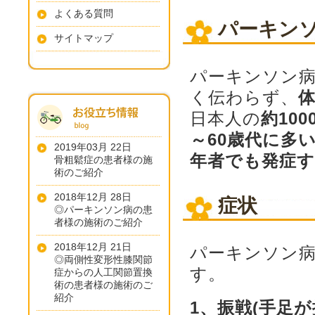
よくある質問
パーキン
サイトマップ
パーキンソン
く伝わらず、
日本人の
約10
～60歳代に多
2019年03月 22日
年者でも発症
骨粗鬆症の患者様の施
術のご紹介
2018年12月 28日
症状
◎パーキンソン病の患
者様の施術のご紹介
2018年12月 21日
パーキンソン
◎両側性変形性膝関節
す。
症からの人工関節置換
術の患者様の施術のご
紹介
1、振戦(手足が